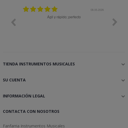
08.05.2026
08.04.2026
cto
Muy bien
TIENDA INSTRUMENTOS MUSICALES

SU CUENTA

INFORMACIÓN LEGAL

CONTACTA CON NOSOTROS
Fanfarria Instrumentos Musicales