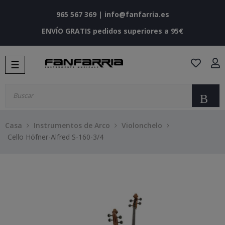
965 567 369
|
info@fanfarria.es
ENVÍO GRATIS pedidos superiores a 95€
Navegación
☰
de
palanca
Bu
Casa
Instrumentos de Arco
Violonchelo
Cello Höfner-Alfred S-160-3/4