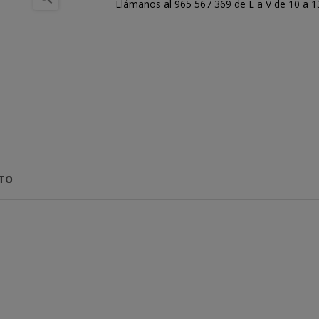
Llámanos al 965 567 369 de L a V de 10 a 13:
CTO