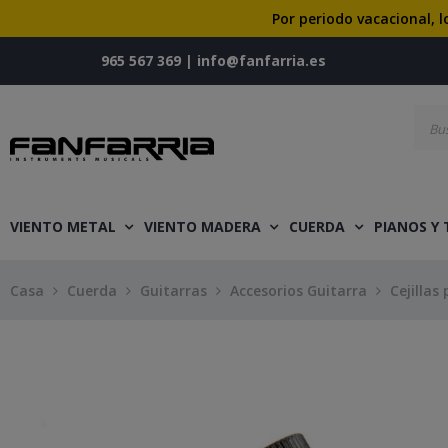
Por periodo vacacional, l
965 567 369
|
info@fanfarria.es
VIENTO METAL
VIENTO MADERA
CUERDA
PIANOS Y
Casa
Cuerda
Guitarras
Accesorios Guitarra
Cejillas