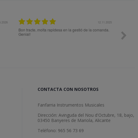
27.10.2025
14.10.2025
para elegir
Muy contento, la fecha de entrega del pedido se retrasó
Tod
 mis
un día por la alerta roja de lluvias en la Comunidad
Valenciana, lo cual es totalmente comprensible, y se
entregó en sábado (yo pensaba que no llegaría hasta el
lunes) Solo decir que contare con Fanfarria sin dudarlo
cuando necesite hacer otro pedido.
CONTACTA CON NOSOTROS
Fanfarria Instrumentos Musicales
Dirección: Avinguda del Nou d'Octubre, 18, bajo,
03450 Banyeres de Mariola, Alicante
Teléfono: 965 56 73 69