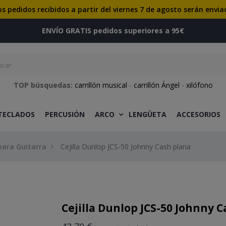
os pedidos recibidos a partir del viernes 7 de agosto serán envia
ENVÍO GRATIS pedidos superiores a 95€
TOP búsquedas:
carrillón musical
-
carrillón Ángel
-
xilófono
 TECLADOS
PERCUSIÓN
ARCO
LENGÜETA
ACCESORIOS
 para Guitarra
Cejilla Dunlop JCS-50 Johnny Cash plana
Cejilla Dunlop JCS-50 Johnny 