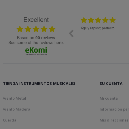
Excellent
12.11.2025
tracte, molta rapidesa en la gestió de la comanda.
Todo ok
al!
based on
90
reviews
see some of the reviews here.
TIENDA INSTRUMENTOS MUSICALES
SU CUENTA
Viento Metal
Mi cuenta
Viento Madera
Información pe
Cuerda
Mis direcciones