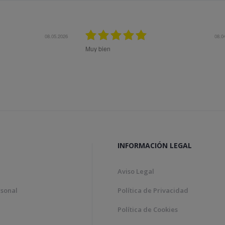
27.10.2025
Me aconsejaron muy bien previo a la compra 
el mejor producto a mis necesidades. Superó
expectativas.
INFORMACIÓN LEGAL
Aviso Legal
rsonal
Política de Privacidad
Política de Cookies