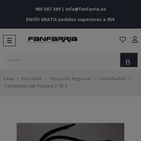
965 567 369
|
info@fanfarria.es
ENVÍO GRATIS pedidos superiores a 95€
Navegación
☰
de
palanca
Bu
Casa
Percusión
Percusión Regional
Castañuelas
Castañuela Jale Púrpura 5 76-5