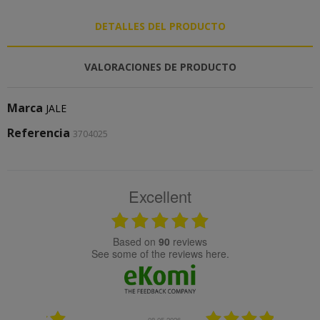
DETALLES DEL PRODUCTO
VALORACIONES DE PRODUCTO
Marca
JALE
Referencia
3704025
Excellent
based on
90
reviews
see some of the reviews here.
08.05.2026
08.04.2026