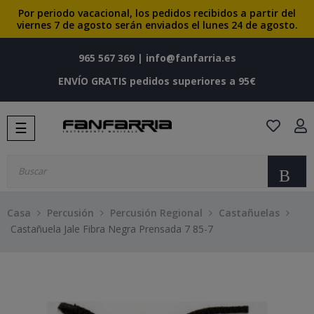
Por periodo vacacional, los pedidos recibidos a partir del
viernes 7 de agosto serán enviados el lunes 24 de agosto.
965 567 369
|
info@fanfarria.es
ENVÍO GRATIS pedidos superiores a 95€
Navegación
☰
de
palanca
Bu
Casa
Percusión
Percusión Regional
Castañuelas
Castañuela Jale Fibra Negra Prensada 7 85-7