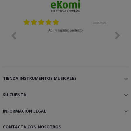
25.02.2024
08.05.2026
y buena
Ágil y rápido; perfecto
TIENDA INSTRUMENTOS MUSICALES

SU CUENTA

INFORMACIÓN LEGAL

CONTACTA CON NOSOTROS