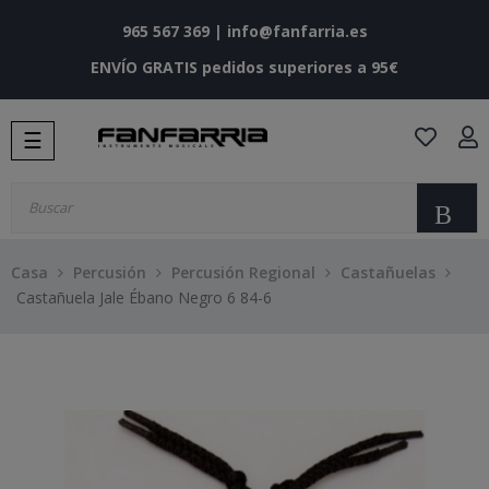
965 567 369
|
info@fanfarria.es
ENVÍO GRATIS pedidos superiores a 95€
Navegación
☰
de
palanca
Bu
Casa
Percusión
Percusión Regional
Castañuelas
Castañuela Jale Ébano Negro 6 84-6