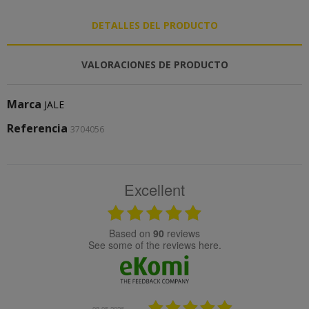
DETALLES DEL PRODUCTO
VALORACIONES DE PRODUCTO
Marca
JALE
Referencia
3704056
Excellent
based on
90
reviews
see some of the reviews here.
08.05.2026
08.04.2026