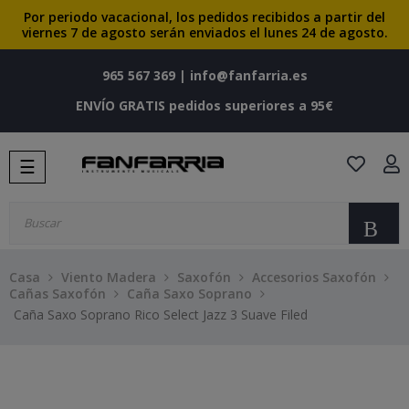
Por periodo vacacional, los pedidos recibidos a partir del
viernes 7 de agosto serán enviados el lunes 24 de agosto.
965 567 369
|
info@fanfarria.es
ENVÍO GRATIS pedidos superiores a 95€
Navegación
☰
de
palanca
Bu
Casa
Viento Madera
Saxofón
Accesorios Saxofón
Cañas Saxofón
Caña Saxo Soprano
Caña Saxo Soprano Rico Select Jazz 3 Suave Filed