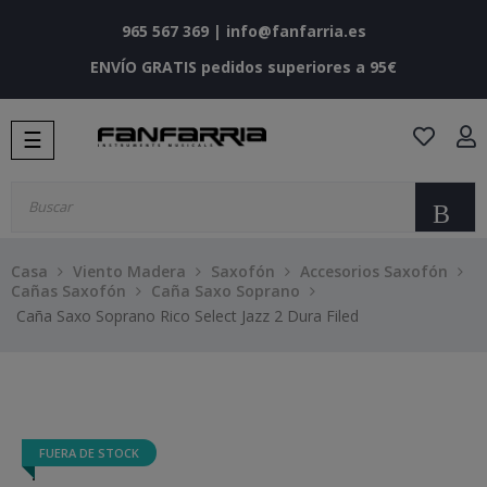
965 567 369
|
info@fanfarria.es
ENVÍO GRATIS pedidos superiores a 95€
Navegación
☰
de
palanca
Bu
Casa
Viento Madera
Saxofón
Accesorios Saxofón
Cañas Saxofón
Caña Saxo Soprano
Caña Saxo Soprano Rico Select Jazz 2 Dura Filed
FUERA DE STOCK