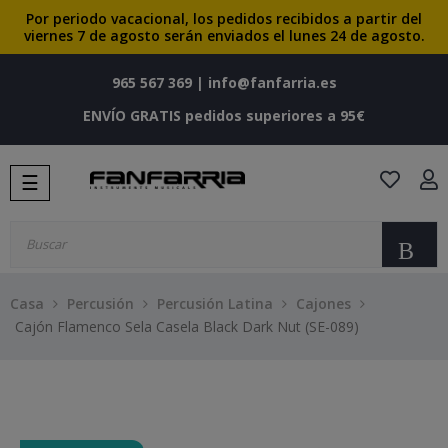
Por periodo vacacional, los pedidos recibidos a partir del
viernes 7 de agosto serán enviados el lunes 24 de agosto.
965 567 369
|
info@fanfarria.es
ENVÍO GRATIS pedidos superiores a 95€
Navegación
☰
de
palanca
Bu
Casa
Percusión
Percusión Latina
Cajones
Cajón Flamenco Sela Casela Black Dark Nut (SE-089)