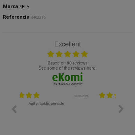
Marca
SELA
Referencia
4402216
Excellent
based on
90
reviews
see some of the reviews here.
08.05.2026
08.04.2026
Muy bien
Bon 