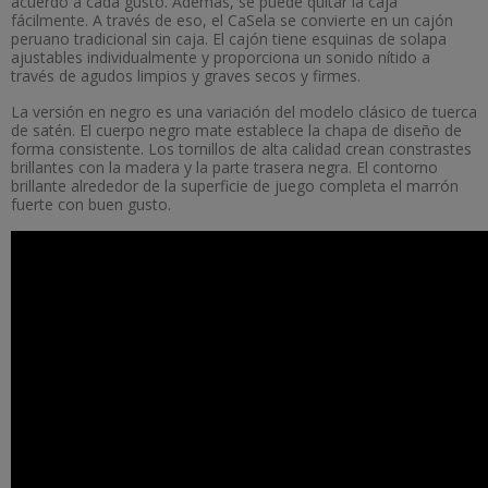
acuerdo a cada gusto. Además, se puede quitar la caja
fácilmente. A través de eso, el CaSela se convierte en un cajón
peruano tradicional sin caja. El cajón tiene esquinas de solapa
ajustables individualmente y proporciona un sonido nítido a
través de agudos limpios y graves secos y firmes.
La versión en negro es una variación del modelo clásico de tuerca
de satén. El cuerpo negro mate establece la chapa de diseño de
forma consistente. Los tornillos de alta calidad crean constrastes
brillantes con la madera y la parte trasera negra. El contorno
brillante alrededor de la superficie de juego completa el marrón
fuerte con buen gusto.