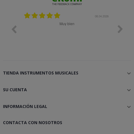
08.05.2026
08.04.2026
Muy bien
Bon 
TIENDA INSTRUMENTOS MUSICALES

SU CUENTA

INFORMACIÓN LEGAL

CONTACTA CON NOSOTROS