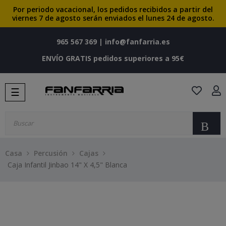
Por periodo vacacional, los pedidos recibidos a partir del
viernes 7 de agosto serán enviados el lunes 24 de agosto.
965 567 369
|
info@fanfarria.es
ENVÍO GRATIS pedidos superiores a 95€
Navegación
☰
de
palanca
Bu
Casa
Percusión
Cajas
Caja Infantil Jinbao 14" X 4,5" Blanca