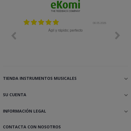
25.02.2024
08.05.2026
y buena
Ágil y rápido; perfecto
TIENDA INSTRUMENTOS MUSICALES

SU CUENTA

INFORMACIÓN LEGAL

CONTACTA CON NOSOTROS