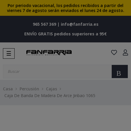
Por periodo vacacional, los pedidos recibidos a partir del
viernes 7 de agosto serán enviados el lunes 24 de agosto.
965 567 369
|
info@fanfarria.es
ENVÍO GRATIS pedidos superiores a 95€
Navegación
☰
de
palanca
Bu
Casa
Percusión
Cajas
Caja De Banda De Madera De Arce Jinbao 1065