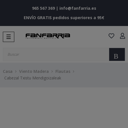
965 567 369
|
info@fanfarria.es
ENVÍO GRATIS pedidos superiores a 95€
Navegación
☰
de
palanca
Bu
Casa
Viento Madera
Flautas
Cabezal Txistu Mendigoizaleak