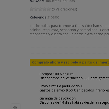
95,00 €
Impuestos incluidos
(0 Valoraciones)
Referencia
5109900
Las boquillas para trompeta Denis Wick han sido d
calidad, respuesta, sensación y comodidad.
Concr
resonantes y cuenta con un borde extra ancho p
Cómpralo ahora y recíbelo a partir del miér
Compra 100% segura
Disponemos del certificado SSL para garant
Envío Gratis a partir de 95 €
Gastos de envío 9,50 € en pedidos inferiore
Garantía de devolución
Dispones de 14 días hábiles desde la recepc
