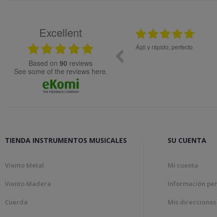
Excellent
.2024
08.05.2026
idad.
Ágil y rápido; perfecto
Muy bien
based on
90
reviews
see some of the reviews here.
TIENDA INSTRUMENTOS MUSICALES
SU CUENTA
Viento Metal
Mi cuenta
Viento Madera
Información pe
Cuerda
Mis direcciones