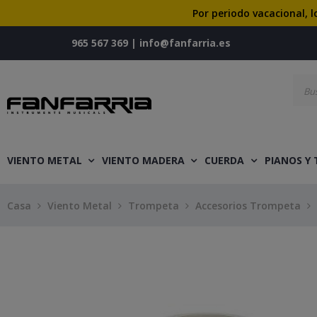
Por periodo vacacional, l
965 567 369
|
info@fanfarria.es
VIENTO METAL
VIENTO MADERA
CUERDA
PIANOS Y
Casa
Viento Metal
Trompeta
Accesorios Trompeta