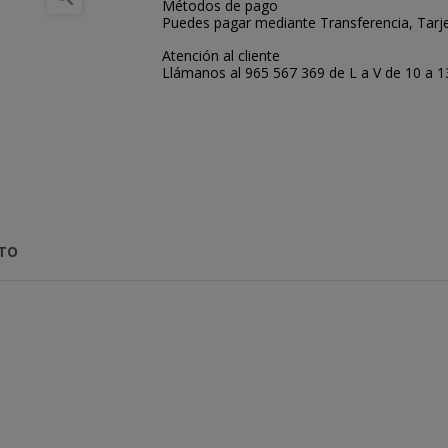
Métodos de pago
Puedes pagar mediante Transferencia, Tarje
Atención al cliente
Llámanos al 965 567 369 de L a V de 10 a 13:
CTO