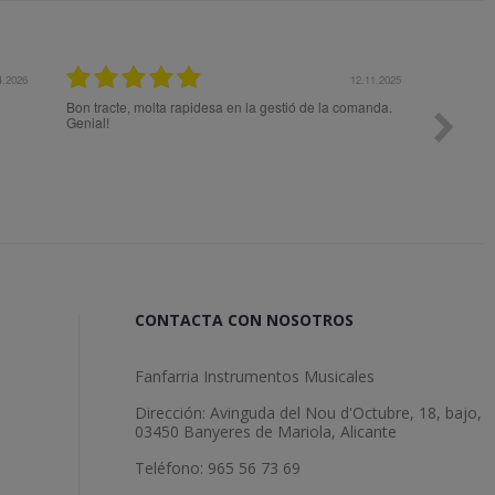
12.11.2025
27.
 la gestió de la comanda.
Todo ok
CONTACTA CON NOSOTROS
Fanfarria Instrumentos Musicales
Dirección: Avinguda del Nou d'Octubre, 18, bajo,
03450 Banyeres de Mariola, Alicante
Teléfono: 965 56 73 69