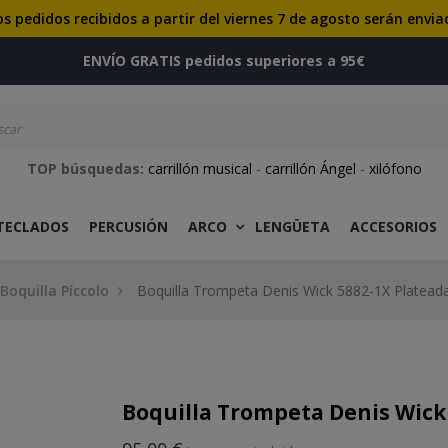
os pedidos recibidos a partir del viernes 7 de agosto serán envia
ENVÍO GRATIS pedidos superiores a 95€
TOP búsquedas:
carrillón musical
-
carrillón Ángel
-
xilófono
 TECLADOS
PERCUSIÓN
ARCO
LENGÜETA
ACCESORIOS
Boquilla Píccolo
Boquilla Trompeta Denis Wick 5882-1X Platead
Boquilla Trompeta Denis Wick