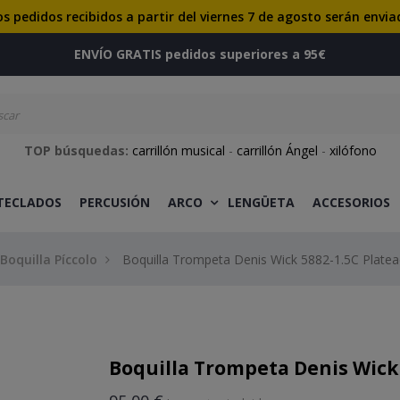
os pedidos recibidos a partir del viernes 7 de agosto serán envia
ENVÍO GRATIS pedidos superiores a 95€
TOP búsquedas:
carrillón musical
-
carrillón Ángel
-
xilófono
 TECLADOS
PERCUSIÓN
ARCO
LENGÜETA
ACCESORIOS
Boquilla Píccolo
Boquilla Trompeta Denis Wick 5882-1.5C Plate
Boquilla Trompeta Denis Wick 