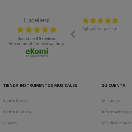
Excellent
25.02.2024
08.05
ial de muy buena calidad.
Ágil y rápido; perfecto
based on
90
reviews
see some of the reviews here.
TIENDA INSTRUMENTOS MUSICALES
SU CUENTA
Viento Metal
Mi cuenta
Viento Madera
Información pe
Cuerda
Mis direcciones