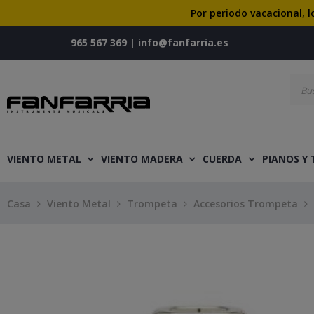
Por periodo vacacional, l
965 567 369
|
info@fanfarria.es
VIENTO METAL
VIENTO MADERA
CUERDA
PIANOS Y
Casa
Viento Metal
Trompeta
Accesorios Trompeta