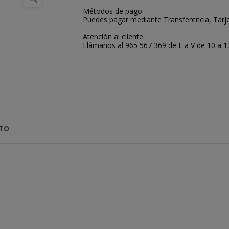
Métodos de pago
Puedes pagar mediante Transferencia, Tarje
Atención al cliente
Llámanos al 965 567 369 de L a V de 10 a 13:
CTO