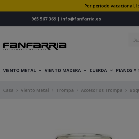
Por periodo vacacional, l
965 567 369
|
info@fanfarria.es
VIENTO METAL
VIENTO MADERA
CUERDA
PIANOS Y
Casa
Viento Metal
Trompa
Accesorios Trompa
Boq