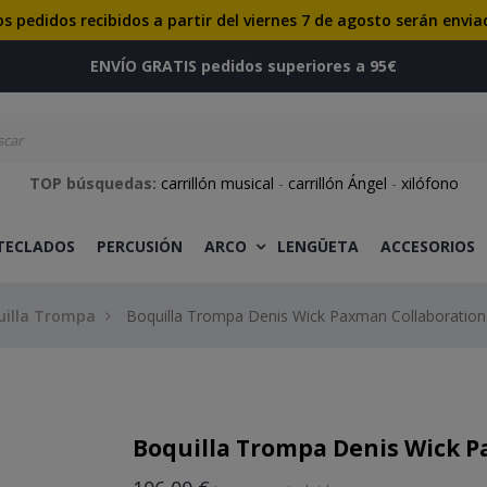
os pedidos recibidos a partir del viernes 7 de agosto serán envia
ENVÍO GRATIS pedidos superiores a 95€
TOP búsquedas:
carrillón musical
-
carrillón Ángel
-
xilófono
 TECLADOS
PERCUSIÓN
ARCO
LENGÜETA
ACCESORIOS
uilla Trompa
Boquilla Trompa Denis Wick Paxman Collaboration
Boquilla Trompa Denis Wick P