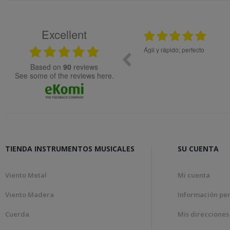
Excellent
25.02.2024
en precio y el material de muy buena calidad.
Ágil y rápido; perfecto
ecida
based on
90
reviews
see some of the reviews here.
TIENDA INSTRUMENTOS MUSICALES
SU CUENTA
Viento Metal
Mi cuenta
Viento Madera
Información pe
Cuerda
Mis direcciones