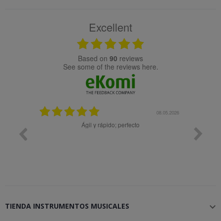
Excellent
based on
90
reviews
see some of the reviews here.
08.05.2026
08.04.2026
Muy bien
Bon
TIENDA INSTRUMENTOS MUSICALES
