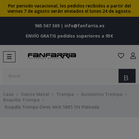
Por periodo vacacional, los pedidos recibidos a partir del
viernes 7 de agosto serán enviados el lunes 24 de agosto.
965 567 369
|
info@fanfarria.es
ENVÍO GRATIS pedidos superiores a 95€
Navegación
☰
de
palanca
Bu
Casa
Viento Metal
Trompa
Accesorios Trompa
Boquilla Trompa
Boquilla Trompa Denis Wick 5885-5N Plateada