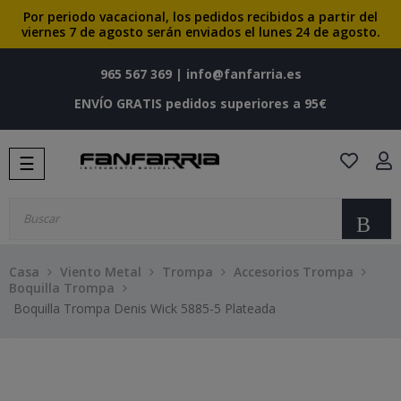
Por periodo vacacional, los pedidos recibidos a partir del
viernes 7 de agosto serán enviados el lunes 24 de agosto.
965 567 369
|
info@fanfarria.es
ENVÍO GRATIS pedidos superiores a 95€
Navegación
☰
de
palanca
Bu
Casa
Viento Metal
Trompa
Accesorios Trompa
Boquilla Trompa
Boquilla Trompa Denis Wick 5885-5 Plateada