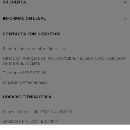
SU CUENTA

INFORMACIÓN LEGAL

CONTACTA CON NOSOTROS
Fanfarria Instrumentos Musicales
Dirección: Avinguda del Nou d'Octubre, 18, bajo, 03450 Banyeres
de Mariola, Alicante
Teléfono: 965 56 73 69
Email: info@fanfarria.es
HORARIO TIENDA FÍSICA
Lunes - Viernes: de 17:00 h. a 20:00 h.
Sábado: de 10:00 h. a 13:30 h.