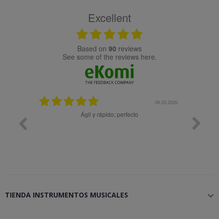
Excellent
based on
90
reviews
see some of the reviews here.
25.02.2024
08.05.2026
y buena
Ágil y rápido; perfecto
TIENDA INSTRUMENTOS MUSICALES
