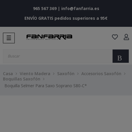
965 567 369
|
info@fanfarria.es
ENVÍO GRATIS pedidos superiores a 95€
Navegación
☰
de
palanca
Bu
Casa
Viento Madera
Saxofón
Accesorios Saxofón
Boquillas Saxofón
Boquilla Selmer Para Saxo Soprano S80-C*