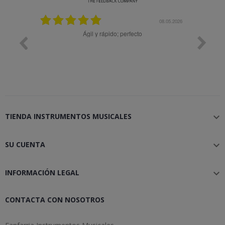
25.02.2024
08.05.2026
y buena
Ágil y rápido; perfecto
TIENDA INSTRUMENTOS MUSICALES

SU CUENTA

INFORMACIÓN LEGAL

CONTACTA CON NOSOTROS