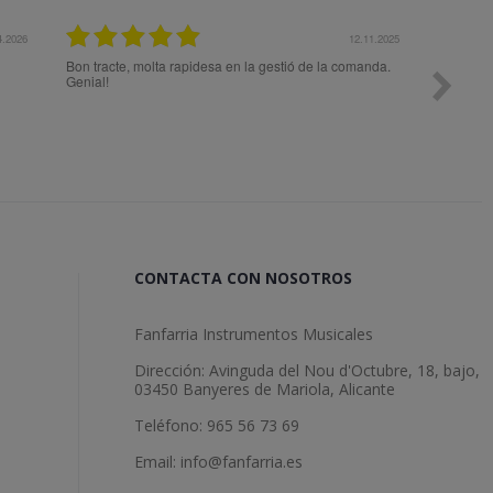
12.11.2025
27.
 la gestió de la comanda.
Todo ok
CONTACTA CON NOSOTROS
Fanfarria Instrumentos Musicales
Dirección: Avinguda del Nou d'Octubre, 18, bajo,
03450 Banyeres de Mariola, Alicante
Teléfono: 965 56 73 69
Email: info@fanfarria.es