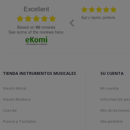
Excellent
.2024
08.05.2026
idad.
Ágil y rápido; perfecto
Muy bien
based on
90
reviews
see some of the reviews here.
TIENDA INSTRUMENTOS MUSICALES
SU CUENTA
Viento Metal
Mi cuenta
Viento Madera
Información pe
Cuerda
Mis direcciones
Pianos y Teclados
Mis pedidos