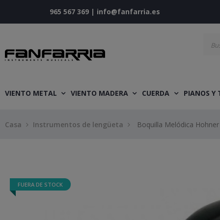
965 567 369
|
info@fanfarria.es
VIENTO METAL
VIENTO MADERA
CUERDA
PIANOS Y
Casa
Instrumentos de lengüeta
Boquilla Melódica Hohne
FUERA DE STOCK