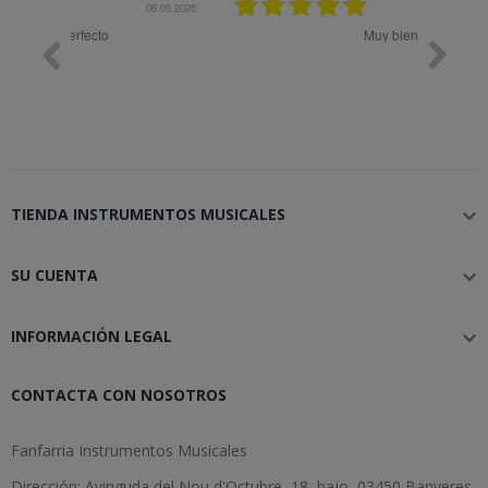
08.05.2026
08.04.2026
Muy bien
Bon 
TIENDA INSTRUMENTOS MUSICALES

SU CUENTA

INFORMACIÓN LEGAL

CONTACTA CON NOSOTROS
Fanfarria Instrumentos Musicales
Dirección: Avinguda del Nou d'Octubre, 18, bajo, 03450 Banyeres