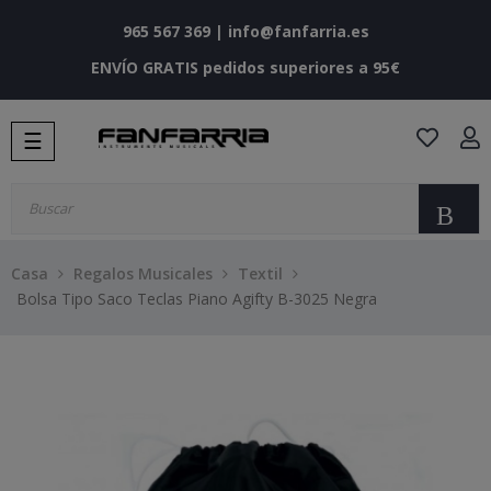
965 567 369
|
info@fanfarria.es
ENVÍO GRATIS pedidos superiores a 95€
Navegación
☰
de
palanca
Bu
Casa
Regalos Musicales
Textil
Bolsa Tipo Saco Teclas Piano Agifty B-3025 Negra