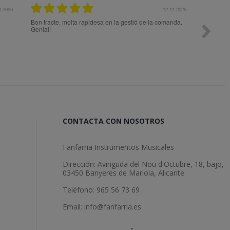
12.11.2025
27.
 la gestió de la comanda.
Todo ok
CONTACTA CON NOSOTROS
Fanfarria Instrumentos Musicales
Dirección: Avinguda del Nou d'Octubre, 18, bajo,
03450 Banyeres de Mariola, Alicante
Teléfono: 965 56 73 69
Email: info@fanfarria.es