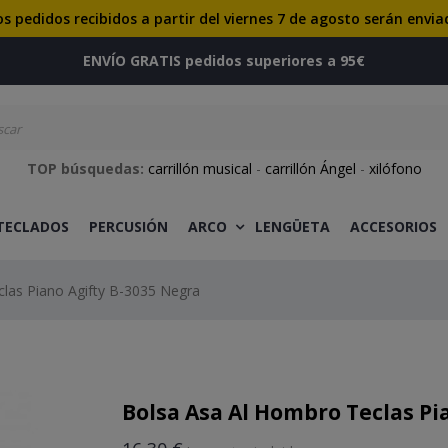
os pedidos recibidos a partir del viernes 7 de agosto serán envia
ENVÍO GRATIS pedidos superiores a 95€
TOP búsquedas:
carrillón musical
-
carrillón Ángel
-
xilófono
 TECLADOS
PERCUSIÓN
ARCO
LENGÜETA
ACCESORIOS
las Piano Agifty B-3035 Negra
Bolsa Asa Al Hombro Teclas Pi