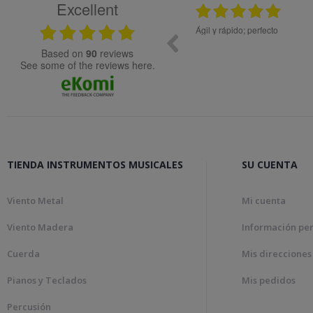
Excellent
.2024
08.05.2026
idad.
Ágil y rápido; perfecto
Muy bien
based on
90
reviews
see some of the reviews here.
TIENDA INSTRUMENTOS MUSICALES
SU CUENTA
Viento Metal
Mi cuenta
Viento Madera
Información pe
Cuerda
Mis direcciones
Pianos y Teclados
Mis pedidos
Percusión