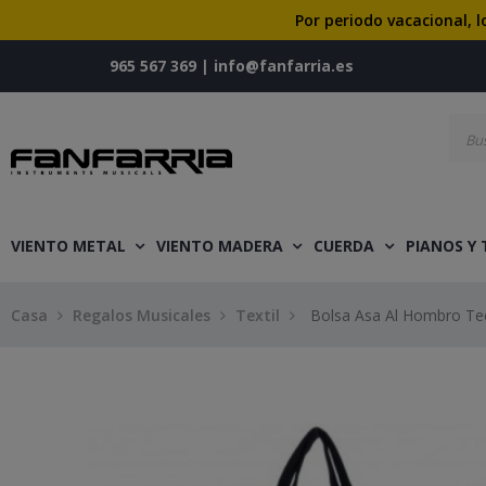
Por periodo vacacional, l
965 567 369
|
info@fanfarria.es
VIENTO METAL
VIENTO MADERA
CUERDA
PIANOS Y
Casa
Regalos Musicales
Textil
Bolsa Asa Al Hombro Tec