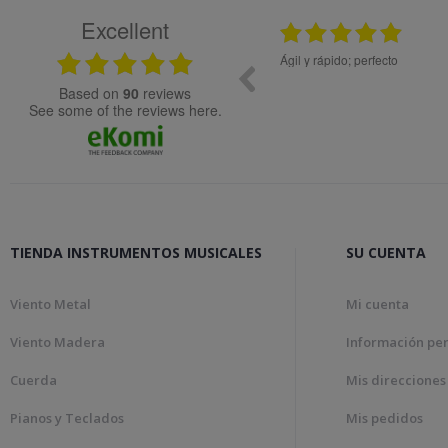
Excellent
08.04.2026
Muy bien
Bon tracte, m
Genial!
based on
90
reviews
see some of the reviews here.
TIENDA INSTRUMENTOS MUSICALES
SU CUENTA
Viento Metal
Mi cuenta
Viento Madera
Información pe
Cuerda
Mis direcciones
Pianos y Teclados
Mis pedidos