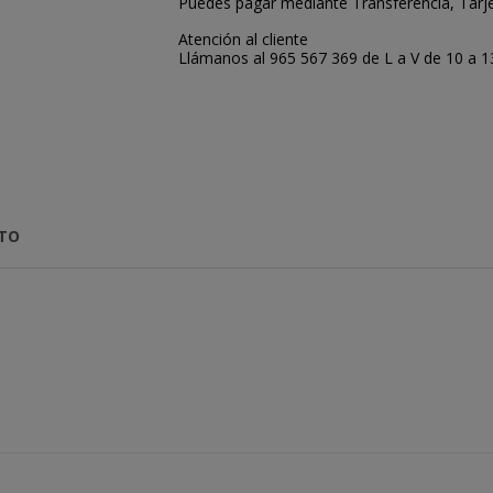
Puedes pagar mediante Transferencia, Tarje
Atención al cliente
Llámanos al 965 567 369 de L a V de 10 a 13:
CTO