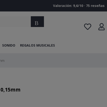
Valoración: 9,6/10 · ‎75 reseñas
Buscar
SONIDO
REGALOS MUSICALES
5mm
e 0,15mm