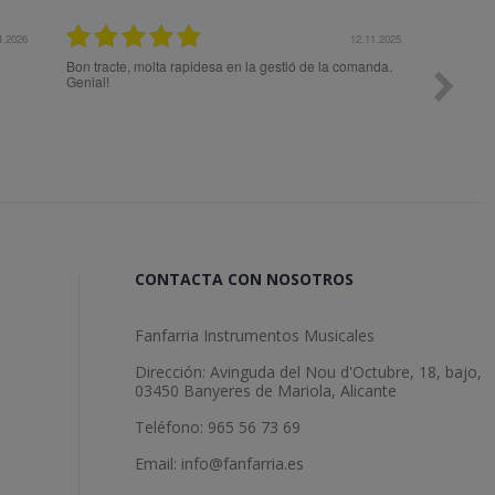
27.10.2025
27.10.20
Me aconsejaron muy bien previo a la compra para eleg
el mejor producto a mis necesidades. Superó mis
expectativas.
CONTACTA CON NOSOTROS
Fanfarria Instrumentos Musicales
Dirección: Avinguda del Nou d'Octubre, 18, bajo,
03450 Banyeres de Mariola, Alicante
Teléfono: 965 56 73 69
Email: info@fanfarria.es