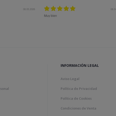
12.11.2025
olta rapidesa en la gestió de la comanda.
Todo ok
INFORMACIÓN LEGAL
Aviso Legal
rsonal
Política de Privacidad
Política de Cookies
Condiciones de Venta