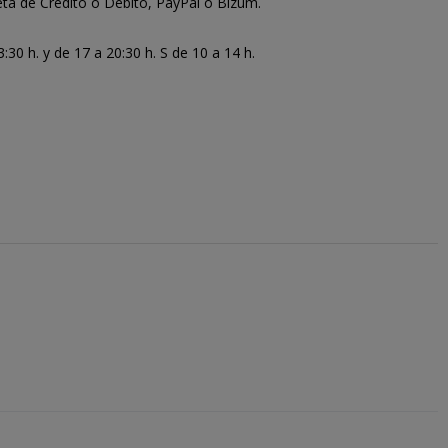
ta de Crédito o Débito, PayPal o Bizum.
30 h. y de 17 a 20:30 h. S de 10 a 14 h.