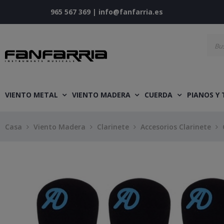
965 567 369
|
info@fanfarria.es
VIENTO METAL
VIENTO MADERA
CUERDA
PIANOS Y
Casa
Viento Madera
Clarinete
Accesorios Clarinete