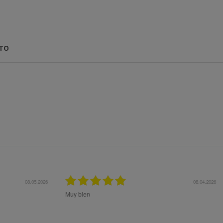
CTO
27.10.2025
27.1
Me aconsejaron muy bien previo a la compra para 
el mejor producto a mis necesidades. Superó mis
expectativas.