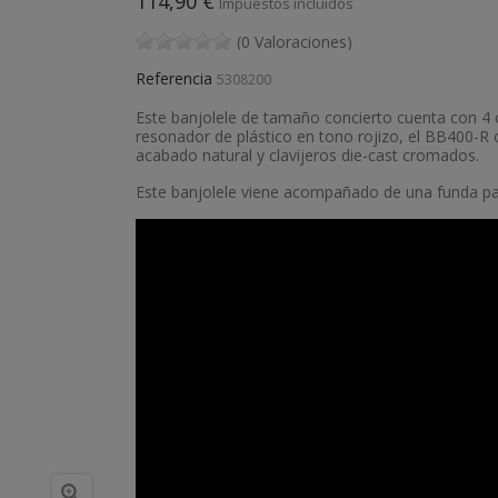
114,90 €
Impuestos incluidos
(0 Valoraciones)
Referencia
5308200
Este banjolele de tamaño concierto cuenta con 4 c
resonador de plástico en tono rojizo, el BB400-R
acabado natural y clavijeros die-cast cromados.
Este banjolele viene acompañado de una funda
