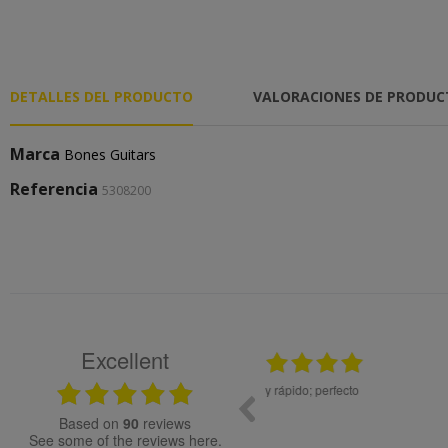
DETALLES DEL PRODUCTO
VALORACIONES DE PRODU
Marca
Bones Guitars
Referencia
5308200
Excellent
12.11.2025
, molta rapidesa en la gestió de la comanda.
Todo ok
based on
90
reviews
see some of the reviews here.