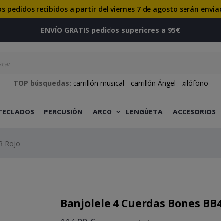
os pedidos recibidos a partir del viernes 7 de agosto serán envia
ENVÍO GRATIS pedidos superiores a 95€
TOP búsquedas:
carrillón musical
-
carrillón Ángel
-
xilófono
 TECLADOS
PERCUSIÓN
ARCO
LENGÜETA
ACCESORIOS
R Rojo
Banjolele 4 Cuerdas Bones BB4