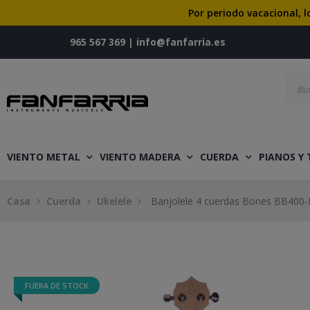
Por periodo vacacional, l
965 567 369
|
info@fanfarria.es
VIENTO METAL
VIENTO MADERA
CUERDA
PIANOS Y
Casa
Cuerda
Ukelele
Banjolele 4 cuerdas Bones BB400-
FUERA DE STOCK