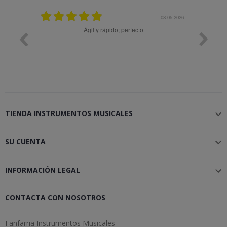
25.02.2024
08.05.2026
y buena
Ágil y rápido; perfecto
TIENDA INSTRUMENTOS MUSICALES

SU CUENTA

INFORMACIÓN LEGAL

CONTACTA CON NOSOTROS
Fanfarria Instrumentos Musicales