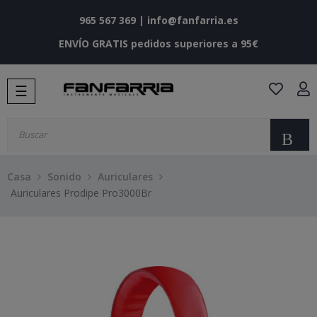
965 567 369
|
info@fanfarria.es
ENVÍO GRATIS pedidos superiores a 95€
Navegación
☰
de
palanca
Bu
Casa
Sonido
Auriculares
Auriculares Prodipe Pro3000Br