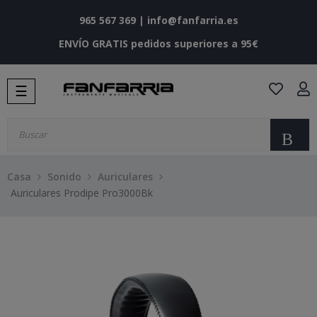
965 567 369
|
info@fanfarria.es
ENVÍO GRATIS pedidos superiores a 95€
Navegación
☰
de
palanca
Bu
Casa
Sonido
Auriculares
Auriculares Prodipe Pro3000Bk