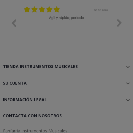
08.05.2026
08.04
pido; perfecto
Muy bien
TIENDA INSTRUMENTOS MUSICALES

SU CUENTA

INFORMACIÓN LEGAL

CONTACTA CON NOSOTROS
Fanfarria Instrumentos Musicales