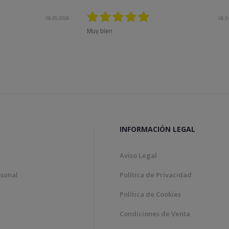
27.10.2025
Me aconsejaron muy bien previo a la compra pa
el mejor producto a mis necesidades. Superó m
expectativas.
INFORMACIÓN LEGAL
Aviso Legal
rsonal
Política de Privacidad
Política de Cookies
Condiciones de Venta