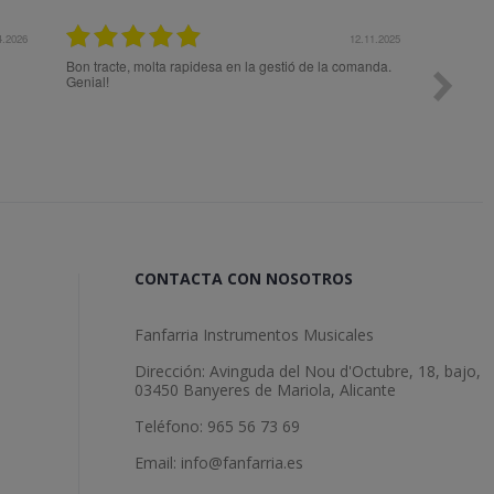
27.10.2025
14.10.2025
ra elegir
Muy contento, la fecha de entrega del pedido se retrasó
Todo p
is
un día por la alerta roja de lluvias en la Comunidad
Valenciana, lo cual es totalmente comprensible, y se
entregó en sábado (yo pensaba que no llegaría hasta el
lunes) Solo decir que contare con Fanfarria sin dudarlo
cuando necesite hacer otro pedido.
CONTACTA CON NOSOTROS
Fanfarria Instrumentos Musicales
Dirección: Avinguda del Nou d'Octubre, 18, bajo,
03450 Banyeres de Mariola, Alicante
Teléfono: 965 56 73 69
Email: info@fanfarria.es