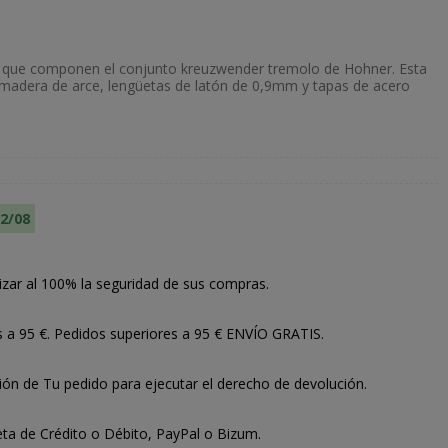
s que componen el conjunto kreuzwender tremolo de Hohner. Esta
 madera de arce, lengüetas de latón de 0,9mm y tapas de acero
12/08
izar al 100% la seguridad de sus compras.
s a 95 €. Pedidos superiores a 95 € ENVÍO GRATIS.
ión de Tu pedido para ejecutar el derecho de devolución.
ta de Crédito o Débito, PayPal o Bizum.