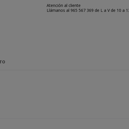
Atención al cliente
Llámanos al 965 567 369 de L a V de 10 a 13:
CTO