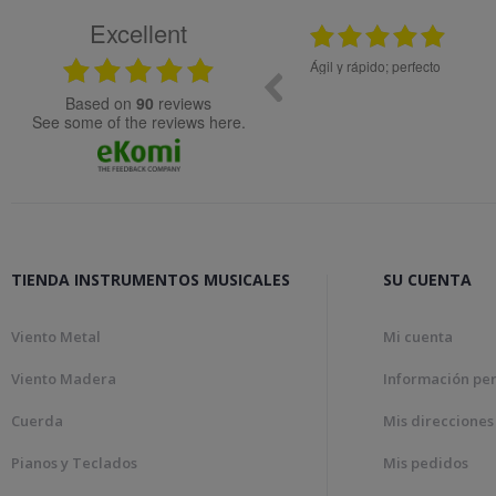
Excellent
12.11.2025
cte, molta rapidesa en la gestió de la comanda.
Todo ok
based on
90
reviews
see some of the reviews here.
TIENDA INSTRUMENTOS MUSICALES
SU CUENTA
Viento Metal
Mi cuenta
Viento Madera
Información pe
Cuerda
Mis direcciones
Pianos y Teclados
Mis pedidos