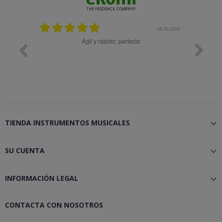
08.05.2026
08.04.2026
rfecto
Muy bien
TIENDA INSTRUMENTOS MUSICALES

SU CUENTA

INFORMACIÓN LEGAL

CONTACTA CON NOSOTROS