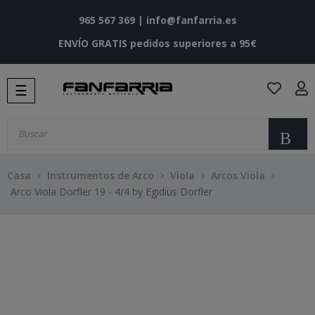
965 567 369
|
info@fanfarria.es
ENVÍO GRATIS pedidos superiores a 95€
Navegación
☰
de
palanca
Bu
Casa
Instrumentos de Arco
Viola
Arcos Viola
Arco Viola Dorfler 19 - 4/4 by Egidius Dorfler