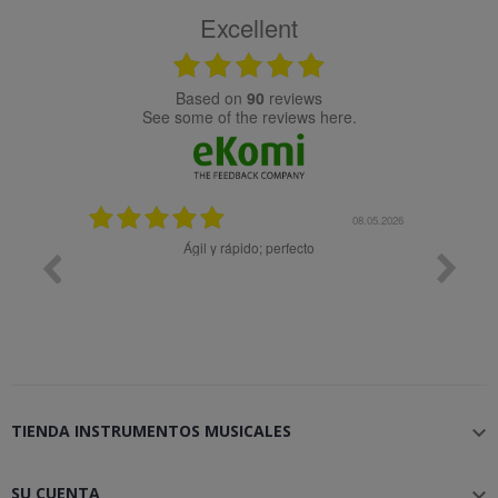
Excellent
based on
90
reviews
see some of the reviews here.
08.05.2026
08.04
pido; perfecto
Muy bien
TIENDA INSTRUMENTOS MUSICALES

SU CUENTA
