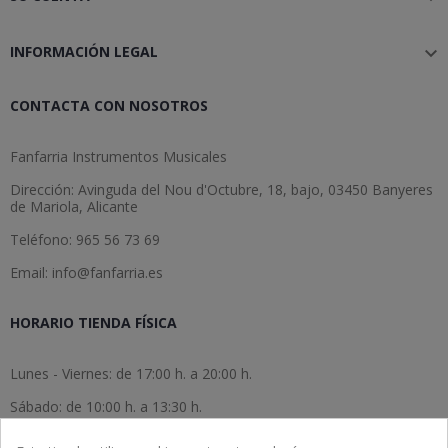
INFORMACIÓN LEGAL

CONTACTA CON NOSOTROS
Fanfarria Instrumentos Musicales
Dirección: Avinguda del Nou d'Octubre, 18, bajo, 03450 Banyeres
de Mariola, Alicante
Teléfono: 965 56 73 69
Email: info@fanfarria.es
HORARIO TIENDA FÍSICA
Lunes - Viernes: de 17:00 h. a 20:00 h.
Sábado: de 10:00 h. a 13:30 h.
Domingo: cerrado.