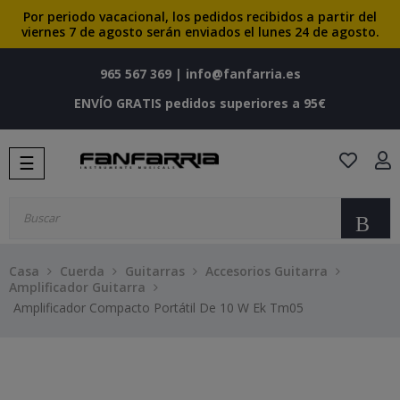
Por periodo vacacional, los pedidos recibidos a partir del
viernes 7 de agosto serán enviados el lunes 24 de agosto.
965 567 369
|
info@fanfarria.es
ENVÍO GRATIS pedidos superiores a 95€
Navegación
☰
de
palanca
Bu
Casa
Cuerda
Guitarras
Accesorios Guitarra
Amplificador Guitarra
Amplificador Compacto Portátil De 10 W Ek Tm05