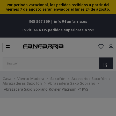
Por periodo vacacional, los pedidos recibidos a partir del
viernes 7 de agosto serán enviados el lunes 24 de agosto.
965 567 369
|
info@fanfarria.es
ENVÍO GRATIS pedidos superiores a 95€
Navegación
☰
de
palanca
Bu
Casa
Viento Madera
Saxofón
Accesorios Saxofón
Abrazaderas Saxofón
Abrazadera Saxo Soprano
Abrazadera Saxo Soprano Rovner Platinum P1RVS