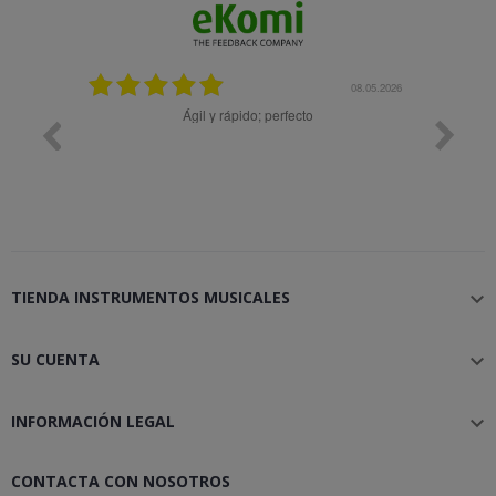
08.05.2026
08.04.2026
; perfecto
Muy bien
TIENDA INSTRUMENTOS MUSICALES

SU CUENTA

INFORMACIÓN LEGAL

CONTACTA CON NOSOTROS